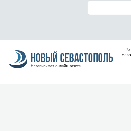
За
масс