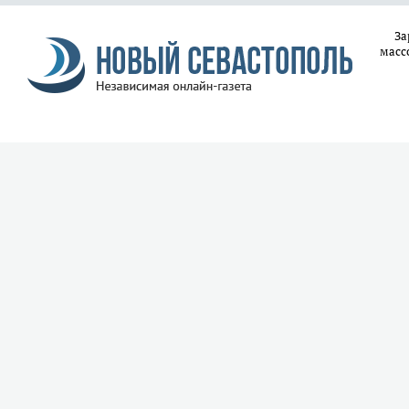
За
масс