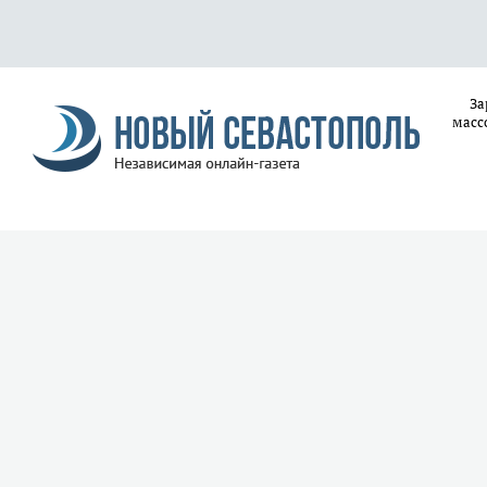
За
масс