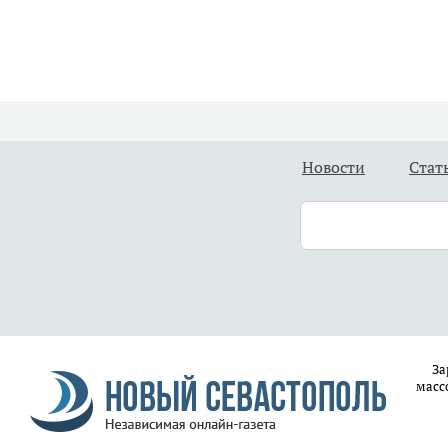
Новости
Стат
За
масс