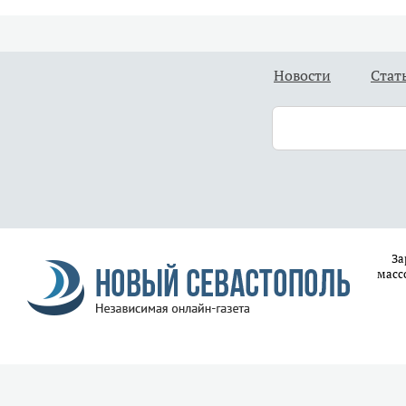
Новости
Стат
За
масс