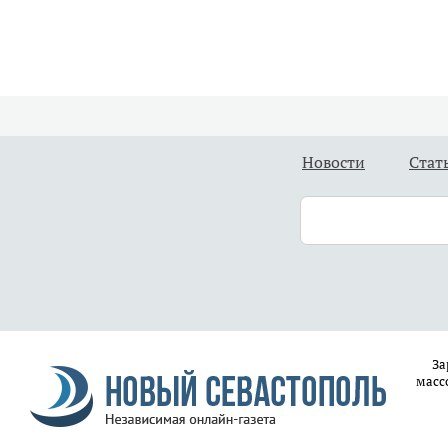
Новости
Стат
За
масс