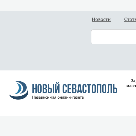
Новости
Стат
За
масс