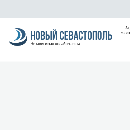
За
масс