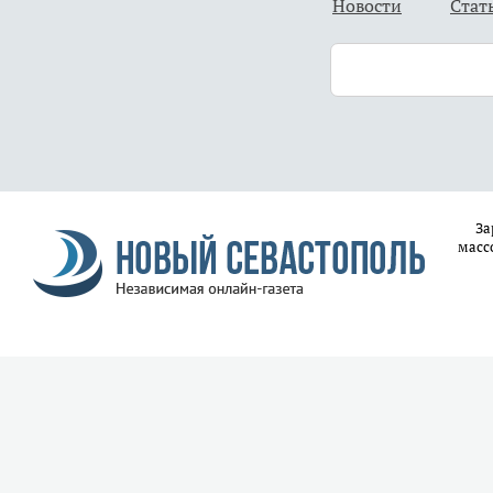
Новости
Стат
За
масс