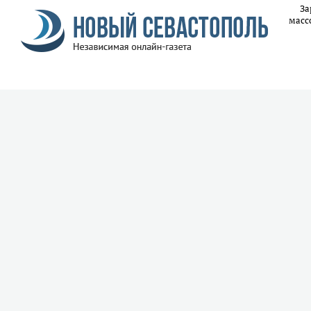
За
масс