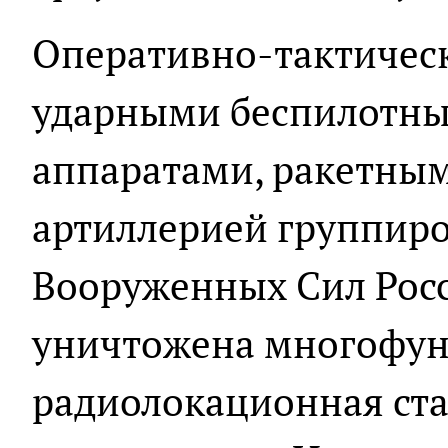
Оперативно-тактичес
ударными беспилотн
аппаратами, ракетны
артиллерией группиро
Вооруженных Сил Рос
уничтожена многофу
радиолокационная ст