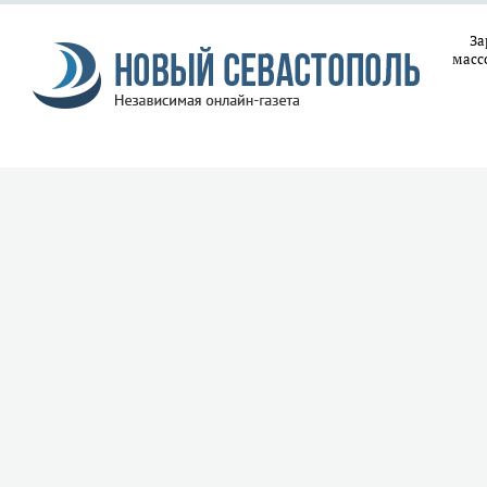
За
масс