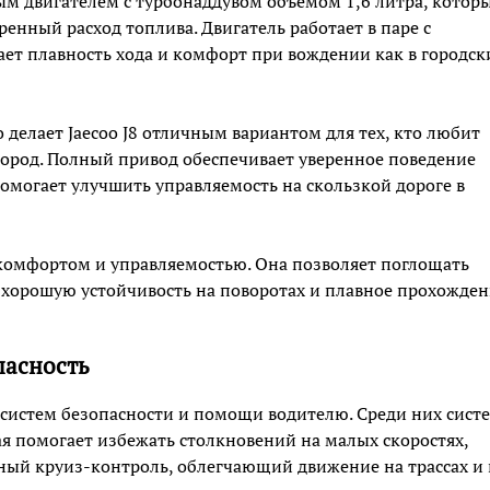
ым двигателем с турбонаддувом объемом 1,6 литра, котор
енный расход топлива. Двигатель работает в паре с
ает плавность хода и комфорт при вождении как в городск
 делает Jaecoo J8 отличным вариантом для тех, кто любит
город. Полный привод обеспечивает уверенное поведение
помогает улучшить управляемость на скользкой дороге в
 комфортом и управляемостью. Она позволяет поглощать
 хорошую устойчивость на поворотах и плавное прохожде
пасность
 систем безопасности и помощи водителю. Среди них сист
я помогает избежать столкновений на малых скоростях,
ный круиз-контроль, облегчающий движение на трассах и 