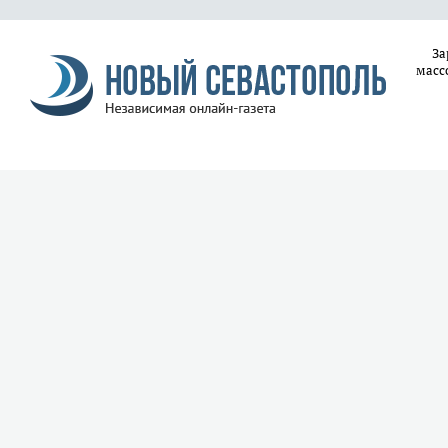
За
масс