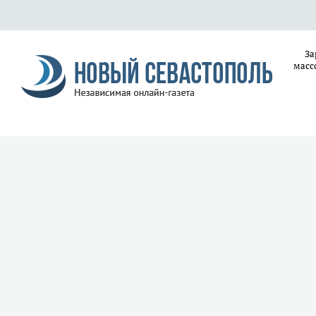
За
масс