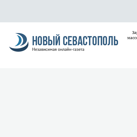
За
масс