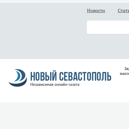
Новости
Стат
За
масс