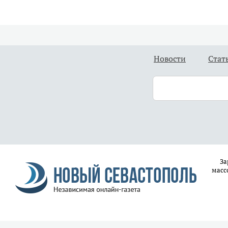
Новости
Стат
За
масс