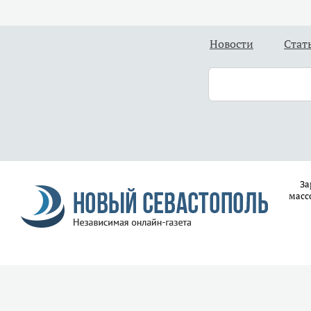
Новости
Стат
За
масс