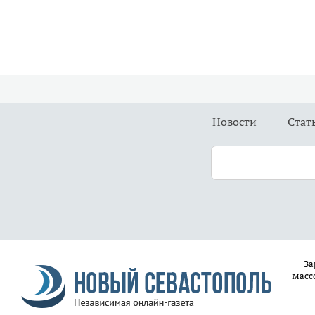
Новости
Стат
За
масс