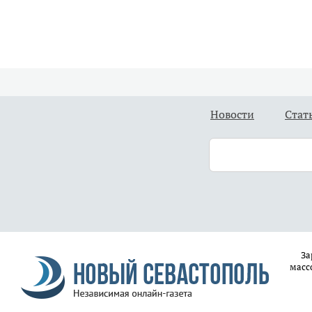
Новости
Стат
За
масс