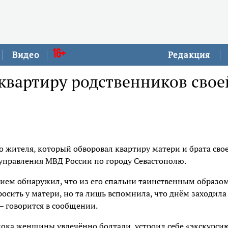
16+
Видео
Редакция
квартиру родственников свое
 жителя, который обворовал квартиру матери и брата сво
 управления МВД России по городу Севастополю.
нием обнаружил, что из его спальни таинственным образо
осить у матери, но та лишь вспомнила, что днём заходила
– говорится в сообщении.
пока женщины увлечённо болтали, устроил себе «экскурси