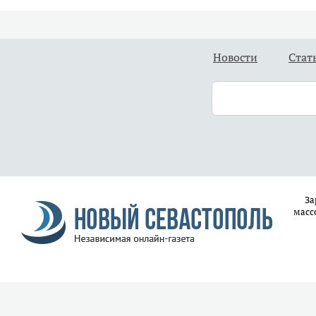
Новости
Стат
За
масс