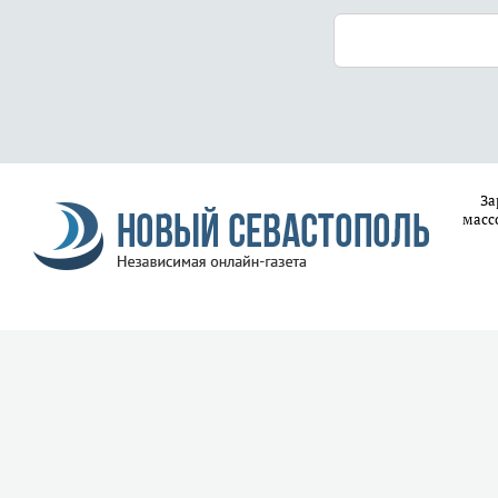
За
масс