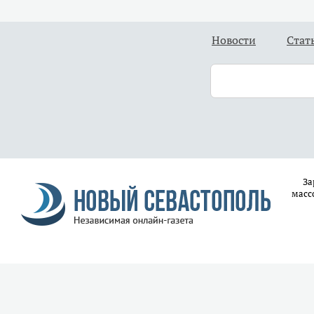
Новости
Стат
За
масс