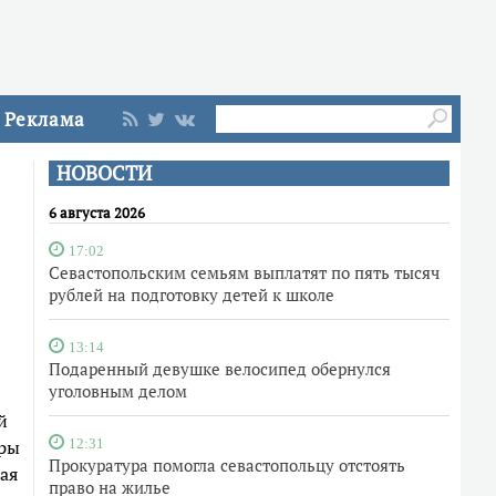
Реклама
НОВОСТИ
6 августа 2026
17:02
Севастопольским семьям выплатят по пять тысяч
рублей на подготовку детей к школе
13:14
Подаренный девушке велосипед обернулся
уголовным делом
й
ары
12:31
Прокуратура помогла севастопольцу отстоять
ая
право на жилье