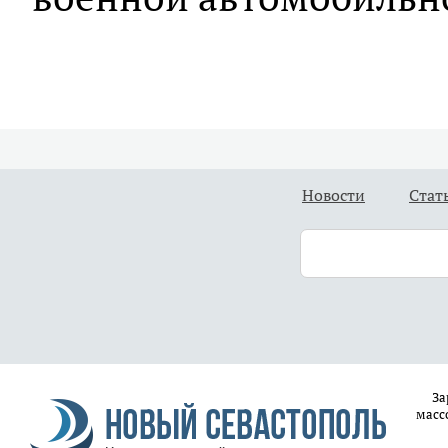
Новости
Стат
За
масс