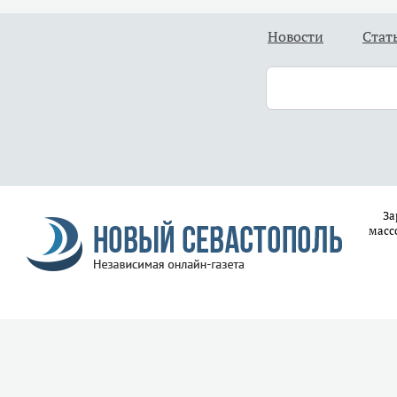
Новости
Стат
За
масс