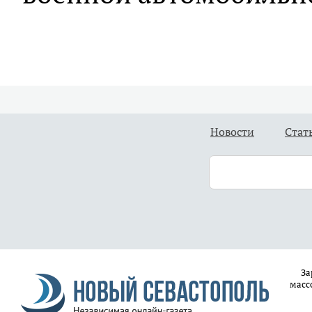
Новости
Стат
За
масс