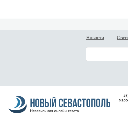
Новости
Стат
За
масс