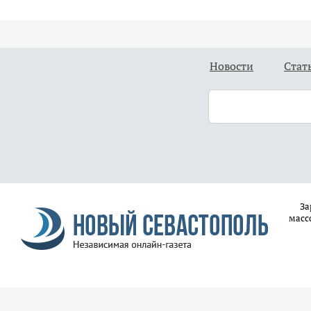
Новости
Стат
За
масс