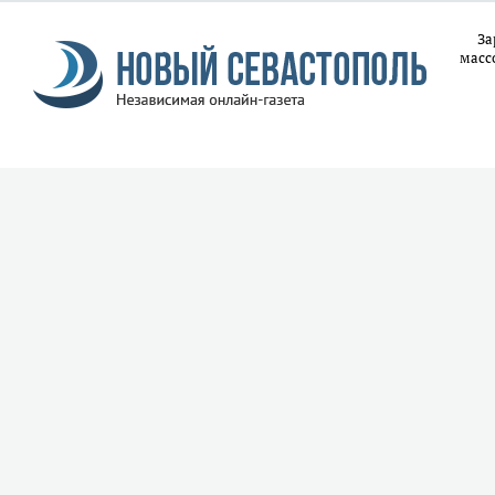
За
масс