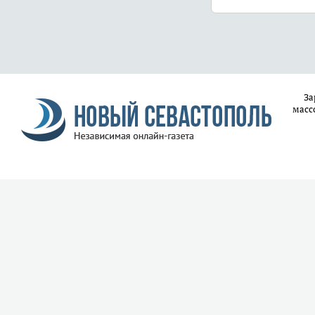
За
масс