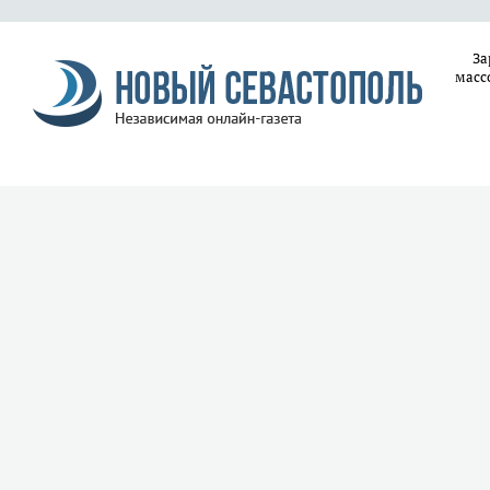
За
масс