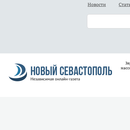
Новости
Стат
За
масс