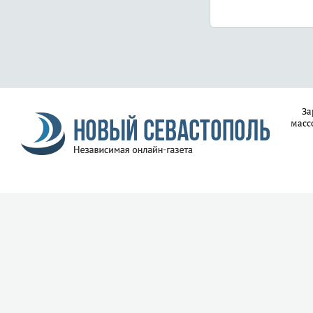
За
масс