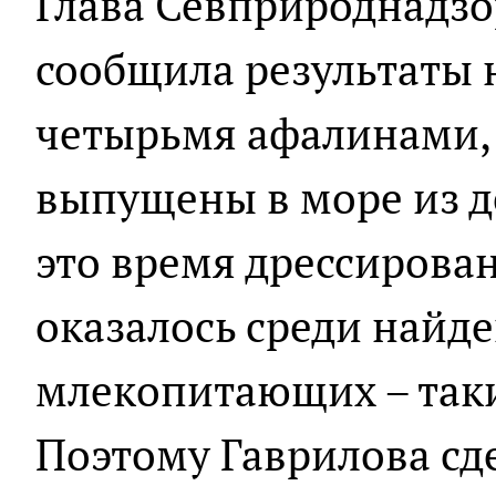
Глава Севприроднадзо
сообщила результаты 
четырьмя афалинами,
выпущены в море из де
это время дрессирова
оказалось среди найд
млекопитающих – таки
Поэтому Гаврилова сде