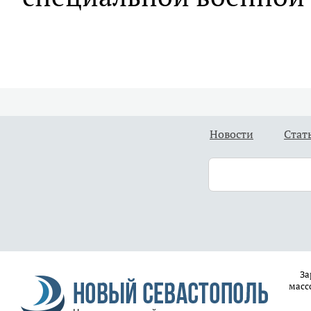
Новости
Стат
За
масс