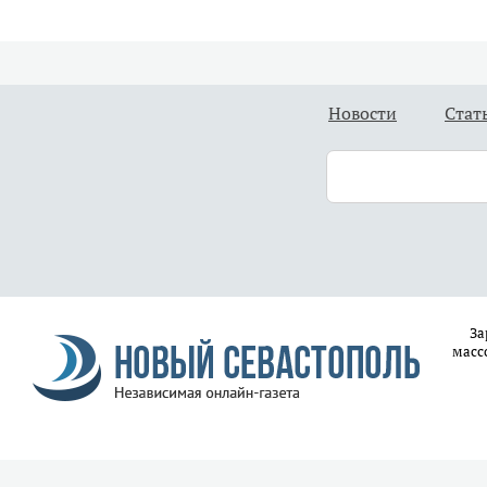
Новости
Стат
За
масс