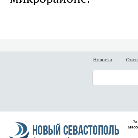
Новости
Стат
За
масс