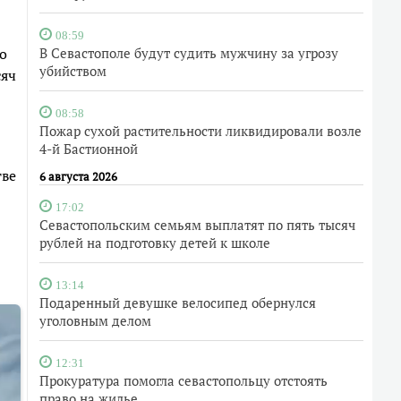
08:59
о
В Севастополе будут судить мужчину за угрозу
убийством
сяч
08:58
Пожар сухой растительности ликвидировали возле
4-й Бастионной
тве
6 августа 2026
17:02
Севастопольским семьям выплатят по пять тысяч
рублей на подготовку детей к школе
13:14
Подаренный девушке велосипед обернулся
уголовным делом
12:31
Прокуратура помогла севастопольцу отстоять
право на жилье