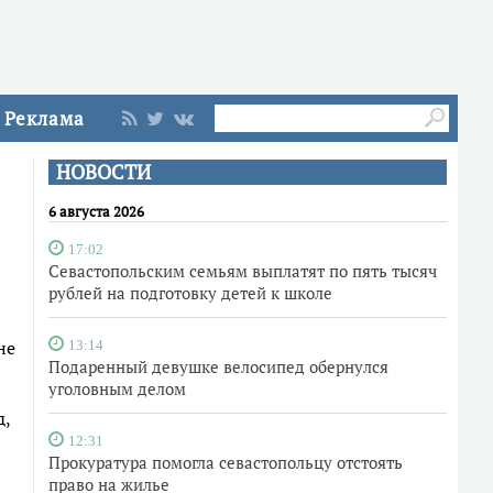
Реклама
НОВОСТИ
6 августа 2026
17:02
Севастопольским семьям выплатят по пять тысяч
рублей на подготовку детей к школе
не
13:14
Подаренный девушке велосипед обернулся
уголовным делом
д,
12:31
Прокуратура помогла севастопольцу отстоять
право на жилье