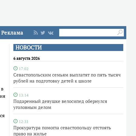
Реклама
НОВОСТИ
6 августа 2026
17:02
Севастопольским семьям выплатят по пять тысяч
рублей на подготовку детей к школе
 в
чия
13:14
Подаренный девушке велосипед обернулся
уголовным делом
ся
12:31
Прокуратура помогла севастопольцу отстоять
право на жилье