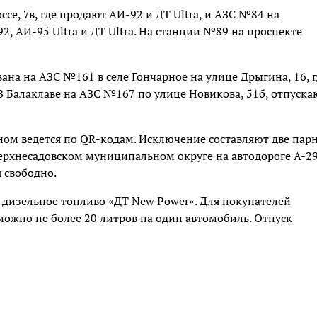
е, 7в, где продают АИ-92 и ДТ Ultra, и АЗС №84 на
2, АИ-95 Ultra и ДТ Ultra. На станции №89 на проспекте
ана на АЗС №161 в селе Гончарное на улице Дрыгина, 16, г
 В Балаклаве на АЗС №167 по улице Новикова, 51б, отпуска
вном ведется по QR-кодам. Исключение составляют две пар
Верхнесадовском муниципальном округе на автодороге А-29
я свободно.
о дизельное топливо «ДТ New Power». Для покупателей
можно не более 20 литров на один автомобиль. Отпуск