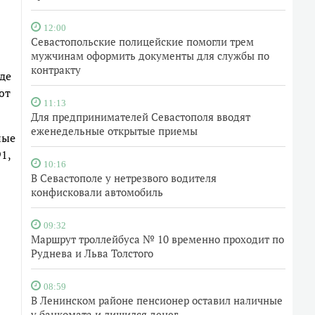
12:00
Севастопольские полицейские помогли трем
мужчинам оформить документы для службы по
контракту
де
ют
11:13
Для предпринимателей Севастополя вводят
еженедельные открытые приемы
ные
1,
10:16
В Севастополе у нетрезвого водителя
конфисковали автомобиль
09:32
Маршрут троллейбуса № 10 временно проходит по
Руднева и Льва Толстого
08:59
В Ленинском районе пенсионер оставил наличные
у банкомата и лишился денег