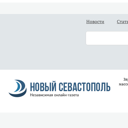
Новости
Стат
За
масс