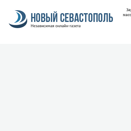
За
масс