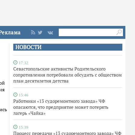
Реклама
НОВОСТИ
17:32
Севастопольские активисты Родительского
сопротивления потребовали обсудить с обществом
план десятилетия детства
ой
ия
15:46
Работники «13 судоремонтного завода» ЧФ
опасаются, что предприятие может потерять
ись
лагерь «Чайка»
15:39
Процесс передачи «13 судоремонтного завода» ЧФ