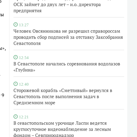
о
ОСК займет до двух лет – и.о. директора
предприятия
ты
13:27
Человек Овсянникова не разрешил справороссам
проводить сбор подписей за отставку Заксобрания
Севастополя
ы»,
12:54
В Севастополе начались соревнования водолазов
«Глубина»
»
12:40
Сторожевой корабль «Сметливый» вернулся в
 9
Севастополь после выполнения задач в
Средиземном море
12:21
В севастопольском урочище Ласпи ведется
круглосуточное видеонаблюдение за лесным
фондом – Севприроднадзор