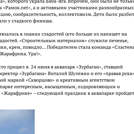
», которого украла Баба-Яга. Впрочем, они были не тольк
а «Рамок.net», а и активными участниками разнообразных
акцию, сообразительность, коллективизм. Дети были разби
али у сладкого финиша.
язались в знании сладостей (кто больше их напишет на
сладостей. «Строительным материалом» служили печенье,
чки, крем, повидло… Победителем стала команда «Сластен
Жарафрика. Ура!».
кто пришел в 24 июня в аквапарк «Зурбаган», ставший
Директор «Зурбагана» Виталий Шулежко и его «правая рука
вой маркой «Скворцово» и креативным агентством
аквапарке интересным, насыщенным, оздоровляющим и
в «Жарафрике» – следующий праздник в аквапарке пройдет