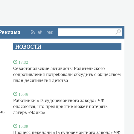
Реклама
НОВОСТИ
17:32
Севастопольские активисты Родительского
сопротивления потребовали обсудить с обществом
план десятилетия детства
15:46
Работники «13 судоремонтного завода» ЧФ
опасаются, что предприятие может потерять
чь
лагерь «Чайка»
15:39
Процесс передачи «13 судоремонтного завода» ЧФ