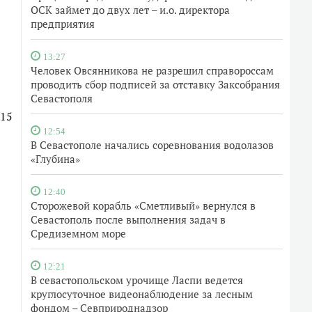
ОСК займет до двух лет – и.о. директора
предприятия
13:27
Человек Овсянникова не разрешил справороссам
проводить сбор подписей за отставку Заксобрания
Севастополя
015
12:54
В Севастополе начались соревнования водолазов
«Глубина»
12:40
Сторожевой корабль «Сметливый» вернулся в
Севастополь после выполнения задач в
Средиземном море
12:21
В севастопольском урочище Ласпи ведется
круглосуточное видеонаблюдение за лесным
фондом – Севприроднадзор