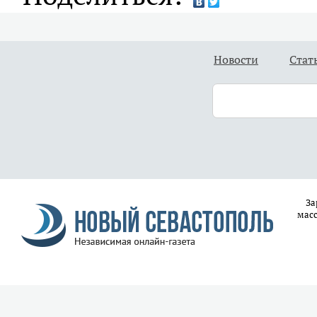
Новости
Стат
За
масс