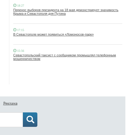
18:27
Перенос выборов президента на 18 мая демонстрирует значимость
Крыма и Севастополя для Путина
17:15
В Севастополе может появиться «Ломоносов-парк»
15:56
Севастопольский таксист с сообщником промышлял телефонным
мошенничеством
Реклама