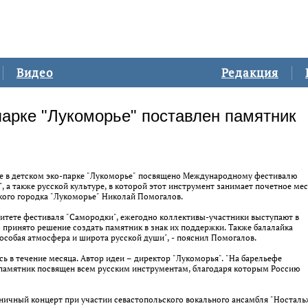
Видео
Редакция
парке "Лукоморье" поставлен памятник
е в детском эко-парке "Лукоморье" посвящено Международному фестивалю
 а также русской культуре, в которой этот инструмент занимает почетное мес
ского городка "Лукоморье" Николай Помогалов.
митете фестиваля "Самородки", ежегодно коллективы-участники выступают в
о принято решение создать памятник в знак их поддержки. Также балалайка
 особая атмосфера и широта русской души", - пояснил Помогалов.
ь в течение месяца. Автор идеи – директор "Лукоморья". "На барельефе
памятник посвящен всем русским инструментам, благодаря которым Россию
ничный концерт при участии севастопольского вокального ансамбля "Носталь