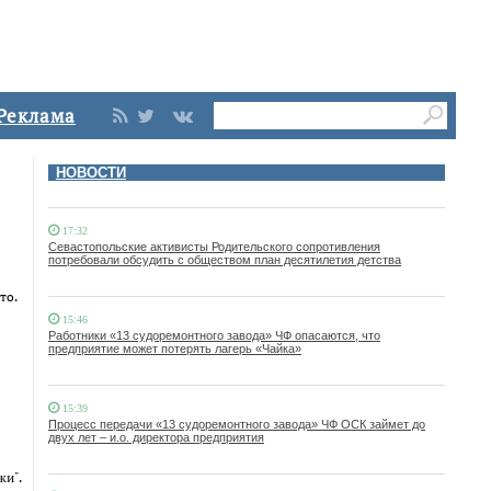
Реклама
НОВОСТИ
17:32
Севастопольские активисты Родительского сопротивления
потребовали обсудить с обществом план десятилетия детства
то.
15:46
Работники «13 судоремонтного завода» ЧФ опасаются, что
предприятие может потерять лагерь «Чайка»
15:39
Процесс передачи «13 судоремонтного завода» ЧФ ОСК займет до
двух лет – и.о. директора предприятия
жи".