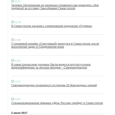
13:27
Человек Овсянникова не разрешил справороссам проводить сбор
подписей за отставку Заксобрания Севастополя
12:54
В Севастополе начались соревнования водолазов «Глубина»
12:40
Сторожевой корабль «Сметливый» вернулся в Севастополь после
выполнения задач в Средиземном море
12:21
В севастопольском урочище Ласпи ведется круглосуточное
видеонаблюдение за лесным фондом – Севприроднадзор
12:12
Севприроднадзор похвалился отстрелом 25 благородных оленей
12:07
Специализированная ярмарка «День России» пройдет в Севастополе
2 июня 2017