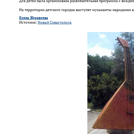
Для детей была организована развлекательная программа с вожде
На территории детского городка выступят музыканты-народники в
Елена Журавлева
Источник:
Новый Севастополь