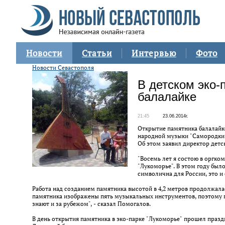
Новости
Статьи
Интервью
Фото
Новости Севастополя
В детском эко-
балалайке
21:45
23.06.2014г.
Открытие памятника балалайк
народной музыки "Самородки",
Об этом заявил директор дет
"Восемь лет я состою в оргко
"Лукоморье". В этом году был
символична для России, это и
Работа над созданием памятника высотой в 4,2 метров продолжалас
памятника изображены пять музыкальных инструментов, поэтому 
знают и за рубежом", - сказал Помогалов.
В день открытия памятника в эко-парке "Лукоморье" прошел празд